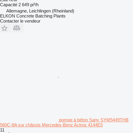
Capacité
2 649 pi³/h
Allemagne, Leichlingen (Rheinland)
ELKON Concrete Batching Plants
Contacter le vendeur
pompe à béton Sany SYM5449THB
560C-8A sur châssis Mercedes-Benz Actros 4144E5
11