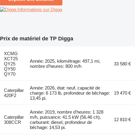
Informations sur Digga
Prix de matériel de TP Digga
XCMG
XCT25
Année: 2025, kilométrage: 497,1 mi,
QY25
33 580 €
nombre d'heures: 800 m/h
QY50
QY70
Année: 2026, état: neuf, capacité de
Caterpillar
charge: 6 173 lb, profondeur de bêchage:
19 470 €
420F2
13,45 pi.
Année: 2019, nombre d'heures: 1 328
Caterpillar
m/h, puissance: 41.5 kW (56.46 ch),
12 810 €
308CCR
carburant: diesel, profondeur de
bêchage: 14,53 pi.