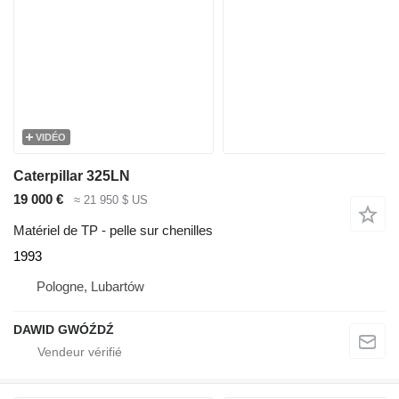
VIDÉO
Caterpillar 325LN
19 000 €
≈ 21 950 $ US
Matériel de TP - pelle sur chenilles
1993
Pologne, Lubartów
DAWID GWÓŹDŹ