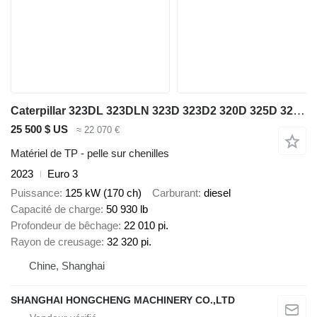
Caterpillar 323DL 323DLN 323D 323D2 320D 325D 320C 325C 320B
25 500 $ US
≈ 22 070 €
Matériel de TP - pelle sur chenilles
2023
Euro 3
Puissance
125 kW (170 ch)
Carburant
diesel
Capacité de charge
50 930 lb
Profondeur de bêchage
22 010 pi.
Rayon de creusage
32 320 pi.
Chine, Shanghai
SHANGHAI HONGCHENG MACHINERY CO.,LTD