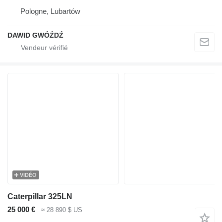
Pologne, Lubartów
DAWID GWÓŹDŹ
VIDÉO
Caterpillar 325LN
25 000 €
≈ 28 890 $ US