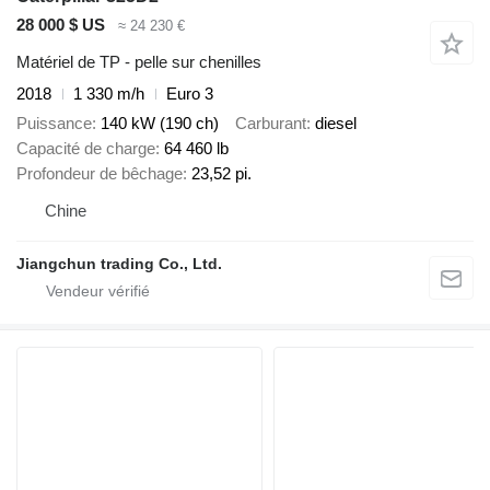
28 000 $ US
≈ 24 230 €
Matériel de TP - pelle sur chenilles
2018
1 330 m/h
Euro 3
Puissance
140 kW (190 ch)
Carburant
diesel
Capacité de charge
64 460 lb
Profondeur de bêchage
23,52 pi.
Chine
Jiangchun trading Co., Ltd.