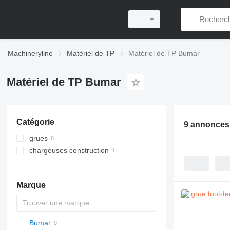
Machineryline
Matériel de TP
Matériel de TP Bumar
Matériel de TP Bumar
Catégorie
9 annonces
grues
chargeuses construction
grues mobiles
grues tout-terrain
chargeuses sur pneus
Marque
Bumar
Titan
AL
SP
AX
X-Series
AFW
HD
FlexiROC
1304
400 - series
BC
BG
BB
553
GSH
Leonardo