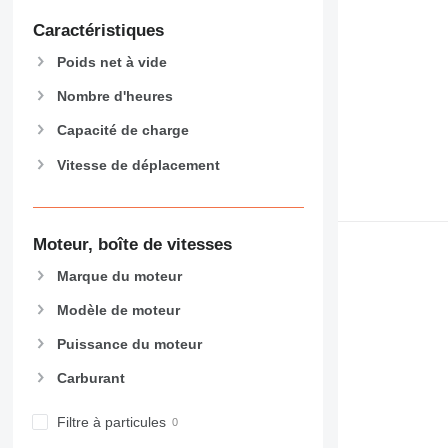
826
Caractéristiques
906
907
Poids net à vide
908
Nombre d'heures
910
914
Capacité de charge
918
Vitesse de déplacement
920
924
926
Moteur, boîte de vitesses
928
930
Marque du moteur
931
Modèle de moteur
938
Puissance du moteur
950
953
Carburant
955
962
Filtre à particules
963