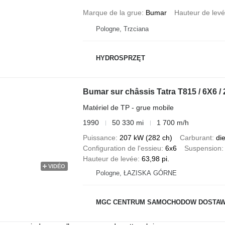
Marque de la grue
Bumar
Hauteur de lev
Pologne, Trzciana
HYDROSPRZĘT
Bumar sur châssis Tatra T815 / 6X6 /
Matériel de TP - grue mobile
1990
50 330 mi
1 700 m/h
Puissance
207 kW (282 ch)
Carburant
di
Configuration de l'essieu
6x6
Suspension
Hauteur de levée
63,98 pi.
VIDÉO
Pologne, ŁAZISKA GÓRNE
MGC CENTRUM SAMOCHODOW DOSTA