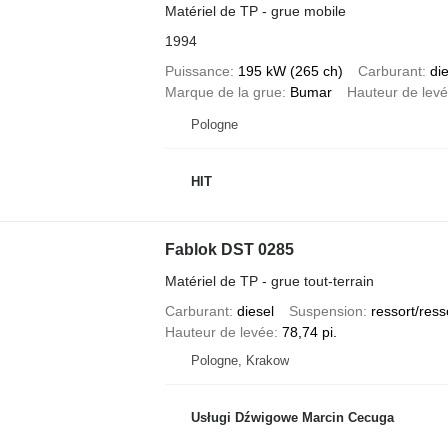
Matériel de TP - grue mobile
1994
Puissance
195 kW (265 ch)
Carburant
di
Marque de la grue
Bumar
Hauteur de lev
Pologne
HIT
Fablok DST 0285
Matériel de TP - grue tout-terrain
Carburant
diesel
Suspension
ressort/ress
Hauteur de levée
78,74 pi.
Pologne, Krakow
Usługi Dźwigowe Marcin Cecuga