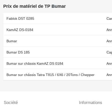
Prix de matériel de TP Bumar
Fablok DST 0285
Car
KamAZ DS-0184
Ann
Bumar
Ann
Bumar DS 185
Cap
Bumar sur châssis KamAZ DS 0184
Ann
Bumar sur châssis Tatra T815 / 6X6 / 20Tons / Chepper
Ann
Société
Informations