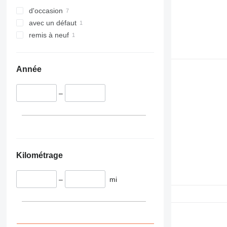
336
VMT
d'occasion
340
Vibromax
avec un défaut
345
remis à neuf
349
350
365
Année
374
390
–
395
416
420
424
426
Kilométrage
428
430
–
mi
432
434
444
589