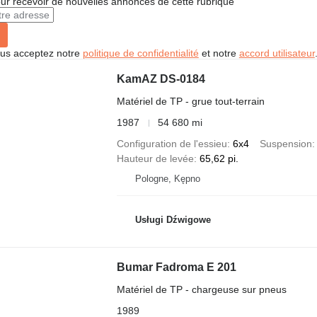
r recevoir de nouvelles annonces de cette rubrique
vous acceptez notre
politique de confidentialité
et notre
accord utilisateur
KamAZ DS-0184
Matériel de TP - grue tout-terrain
1987
54 680 mi
Configuration de l'essieu
6x4
Suspension
Hauteur de levée
65,62 pi.
Pologne, Kępno
Usługi Dźwigowe
Bumar Fadroma E 201
Matériel de TP - chargeuse sur pneus
1989