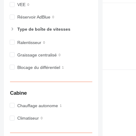
VEE
966
972
Réservoir AdBlue
973
980
Type de boîte de vitesses
982
988
Ralentisseur
990
Graissage centralisé
992
AP
Blocage du différentiel
C-series
CB
CS
Cabine
D series
E-series
Chauffage autonome
F-series
GC
Climatiseur
IT
M-series