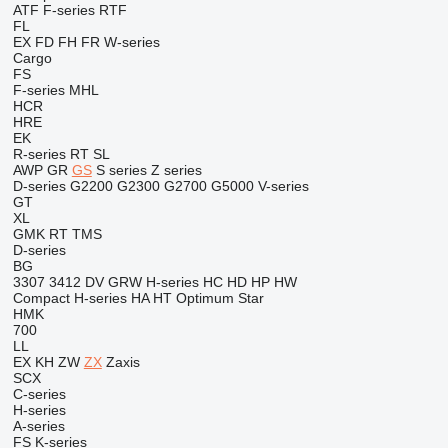
ATF
F-series
RTF
FL
EX
FD
FH
FR
W-series
Cargo
FS
F-series
MHL
HCR
HRE
EK
R-series
RT
SL
AWP
GR
GS
S series
Z series
D-series
G2200
G2300
G2700
G5000
V-series
GT
XL
GMK
RT
TMS
D-series
BG
3307
3412
DV
GRW
H-series
HC
HD
HP
HW
Compact
H-series
HA
HT
Optimum
Star
HMK
700
LL
EX
KH
ZW
ZX
Zaxis
SCX
C-series
H-series
A-series
FS
K-series