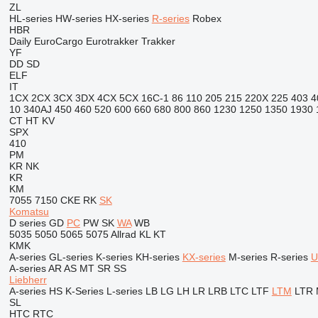
ZL
HL-series
HW-series
HX-series
R-series
Robex
HBR
Daily
EuroCargo
Eurotrakker
Trakker
YF
DD
SD
ELF
IT
1CX
2CX
3CX
3DX
4CX
5CX
16C-1
86
110
205
215
220X
225
403
4
10
340AJ
450
460
520
600
660
680
800
860
1230
1250
1350
1930
CT
HT
KV
SPX
410
PM
KR
NK
KR
KM
7055
7150
CKE
RK
SK
Komatsu
D series
GD
PC
PW
SK
WA
WB
5035
5050
5065
5075
Allrad
KL
KT
KMK
A-series
GL-series
K-series
KH-series
KX-series
M-series
R-series
U
A-series
AR
AS
MT
SR
SS
Liebherr
A-series
HS
K-Series
L-series
LB
LG
LH
LR
LRB
LTC
LTF
LTM
LTR
SL
HTC
RTC