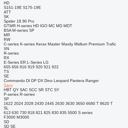
HD
S151-19E
S175-19E
ATT
SK
Spider 18.90 Pro
GTMR
H-series
HD
IGO
MC
MD
MDT
BSA
M-series
SP
MR
RW
C-series
K-series
Kerax
Master
Maxity
Midlum
Premium
Trafic
XN
R-series
RX
E-Series
ER
L-Series
LG
655
656
816
919
920
921
922
TS
SE
Commando
DI
DP
DX
Dino
Leopard
Pantera
Ranger
Sany
HBT
QY
SAC
SCC
SR
STC
SY
P-series
R-series
SP
1622
2024
2028
2430
2445
2630
3630
3650
6680 T
8620 T
SL
613
630
730
818
821
825
830
835
5500
S series
F3000
M3000
SD
SD
SE