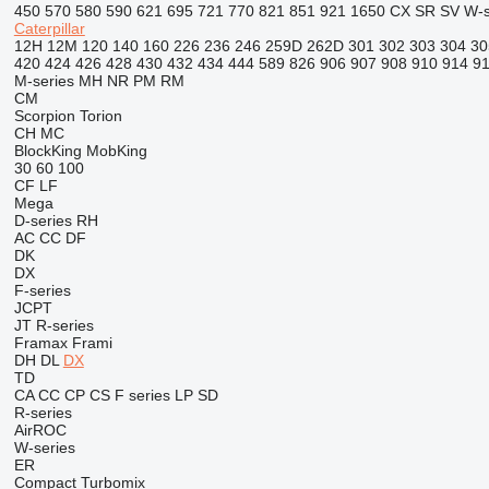
450
570
580
590
621
695
721
770
821
851
921
1650
CX
SR
SV
W-s
Caterpillar
12H
12M
120
140
160
226
236
246
259D
262D
301
302
303
304
30
420
424
426
428
430
432
434
444
589
826
906
907
908
910
914
9
M-series
MH
NR
PM
RM
CM
Scorpion
Torion
CH
MC
BlockKing
MobKing
30
60
100
CF
LF
Mega
D-series
RH
AC
CC
DF
DK
DX
F-series
JCPT
JT
R-series
Framax
Frami
DH
DL
DX
TD
CA
CC
CP
CS
F series
LP
SD
R-series
AirROC
W-series
ER
Compact
Turbomix