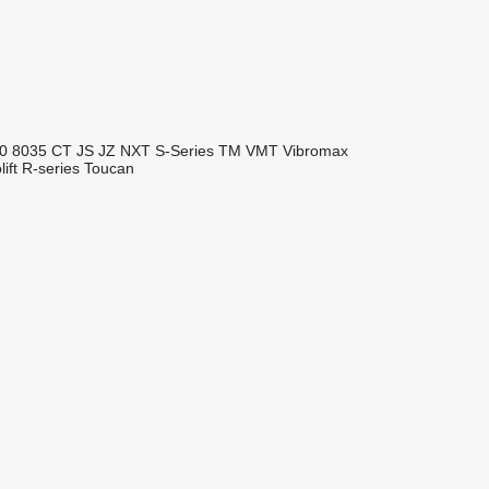
0
8035
CT
JS
JZ
NXT
S-Series
TM
VMT
Vibromax
ift
R-series
Toucan