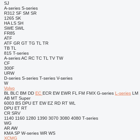
SJ
A-series
S-series
R312
SF
SM
SR
1265
SK
HA
LS
SH
SWE
SWL
FR85
ATF
ATF
GR
GT
TG
TL
TR
TB
TL
815
T-series
A-series
AC
RC
TC
TL
TV
TW
CF
300F
URW
D-series
S-series
T-series
V-series
W
Volvo
BL
BLC
BM
DD
EC
ECR
EW
EWR
FL
FM
FMX
G-series
L-series
LM
AB
MT
Super
6003
BS
DPU
ET
EW
EZ
RD
RT
WL
DPU
ET
RT
CR
SRV
1140
1160
1280
1390
3070
3080
4080
T-series
WG
AR
AW
KMA
SP
W-series
WR
WS
XCMG