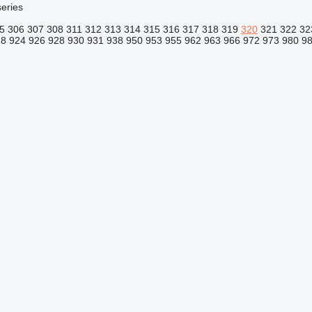
eries
5
306
307
308
311
312
313
314
315
316
317
318
319
320
321
322
32
18
924
926
928
930
931
938
950
953
955
962
963
966
972
973
980
9