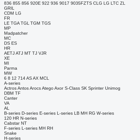
836
855
856
920E
922
936
9017
9035FZTS
CLG
LG
LTC
ZL
GRIL
CDM
LG
FR
LE
TGA
TGL
TGM
TGS
MP
Madpatcher
MC
DS
ES
HR
AETJ
ATJ
MT
TJ
VJR
XE
MI
Parma
MW
6
8
12
714
AS
AX
MCL
A-series
Actros
Antos
Arocs
Atego
Axor
S-Class
SK
Sprinter
Unimog
DBM
TF
Canter
VA
AL
B-series
D-series
E-series
L-series
LB
MH
RG
W-series
120
HR
N-series
Cabstar
NT
F-series
L-series
MH
RH
Snake
H-series