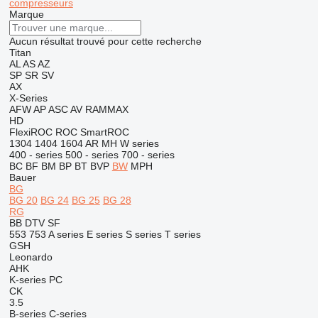
compresseurs
Marque
Aucun résultat trouvé pour cette recherche
Titan
AL
AS
AZ
SP
SR
SV
AX
X-Series
AFW
AP
ASC
AV
RAMMAX
HD
FlexiROC
ROC
SmartROC
1304
1404
1604
AR
MH
W series
400 - series
500 - series
700 - series
BC
BF
BM
BP
BT
BVP
BW
MPH
Bauer
BG
BG 20
BG 24
BG 25
BG 28
RG
BB
DTV
SF
553
753
A series
E series
S series
T series
GSH
Leonardo
AHK
K-series
PC
CK
3.5
B-series
C-series