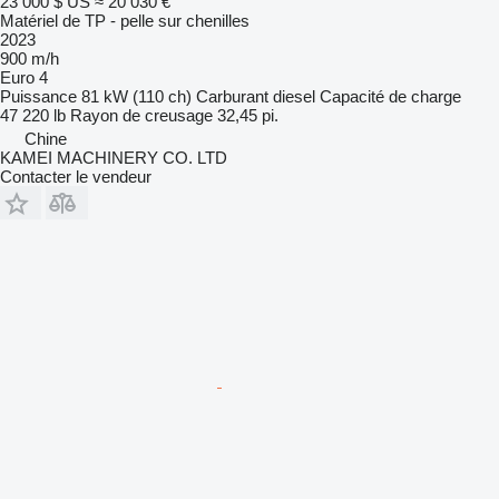
23 000 $ US
≈ 20 030 €
Matériel de TP - pelle sur chenilles
2023
900 m/h
Euro 4
Puissance
81 kW (110 ch)
Carburant
diesel
Capacité de charge
47 220 lb
Rayon de creusage
32,45 pi.
Chine
KAMEI MACHINERY CO. LTD
Contacter le vendeur