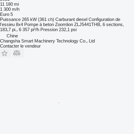
11 180 mi
1 300 m/h
Euro 5
Puissance
265 kW (361 ch)
Carburant
diesel
Configuration de
l'essieu
8x4
Pompe à beton
Zoomlion ZLJ5441THB, 6 sections,
183,7 pi., 6 357 pi³/h
Pression
232,1 psi
Chine
Changsha Smart Machinery Technology Co., Ltd
Contacter le vendeur