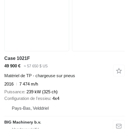
Case 1021F
49 900 €
≈ 57 650 $ US
Matériel de TP - chargeuse sur pneus
2016
7 474 m/h
Puissance
239 kW (325 ch)
Configuration de l'essieu
4x4
Pays-Bas, Velddriel
BIG Machinery b.v.