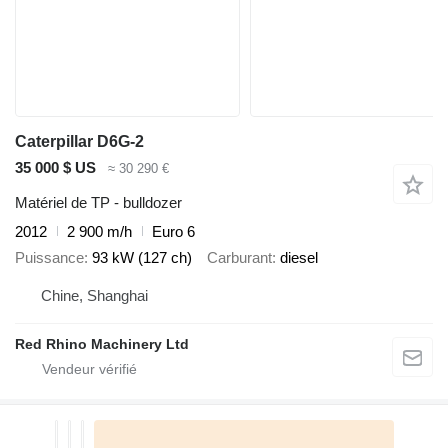
Caterpillar D6G-2
35 000 $ US
≈ 30 290 €
Matériel de TP - bulldozer
2012
2 900 m/h
Euro 6
Puissance
93 kW (127 ch)
Carburant
diesel
Chine, Shanghai
Red Rhino Machinery Ltd