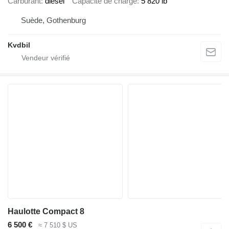
Carburant
diesel
Capacité de charge
5 820 lb
Suède, Gothenburg
Kvdbil
Haulotte Compact 8
6 500 €
≈ 7 510 $ US