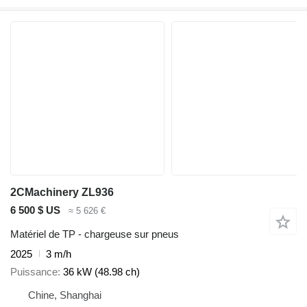
2CMachinery ZL936
6 500 $ US
≈ 5 626 €
Matériel de TP - chargeuse sur pneus
2025
3 m/h
Puissance
36 kW (48.98 ch)
Chine, Shanghai