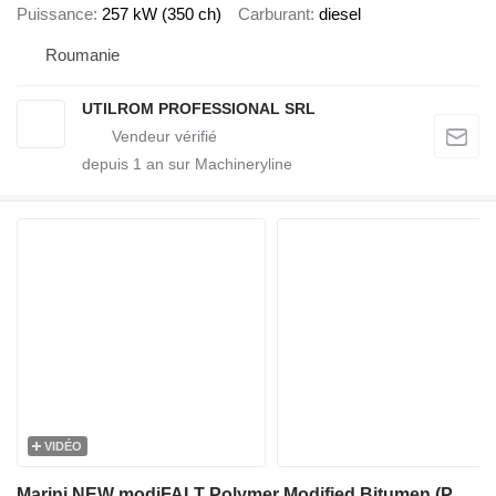
Puissance
257 kW (350 ch)
Carburant
diesel
Roumanie
UTILROM PROFESSIONAL SRL
depuis
1
an sur Machineryline
VIDÉO
Marini NEW modiFALT Polymer Modified Bitumen (PMB)