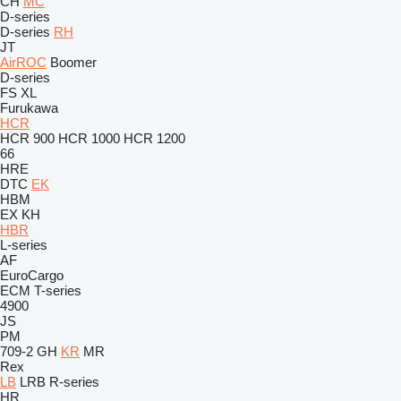
CH
MC
D-series
D-series
RH
JT
AirROC
Boomer
D-series
FS
XL
Furukawa
HCR
HCR 900
HCR 1000
HCR 1200
66
HRE
DTC
EK
HBM
EX
KH
HBR
L-series
AF
EuroCargo
ECM
T-series
4900
JS
PM
709-2
GH
KR
MR
Rex
LB
LRB
R-series
HR