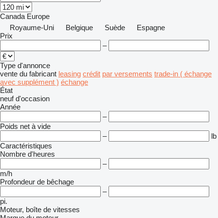
Canada
Europe
Royaume-Uni
Belgique
Suède
Espagne
Prix
–
Type d'annonce
vente
du fabricant
leasing
crédit
par versements
trade-in ( échange
avec supplément )
échange
État
neuf
d'occasion
Année
–
Poids net à vide
–
lb
Caractéristiques
Nombre d'heures
–
m/h
Profondeur de bêchage
–
pi.
Moteur, boîte de vitesses
Marque du moteur