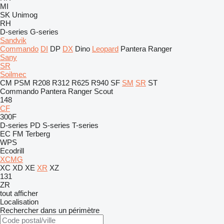
MI
SK
Unimog
RH
D-series
G-series
Sandvik
Commando
DI
DP
DX
Dino
Leopard
Pantera
Ranger
Sany
SR
Soilmec
CM
PSM
R208
R312
R625
R940
SF
SM
SR
ST
Commando
Pantera
Ranger
Scout
148
CF
300F
D-series
PD
S-series
T-series
EC
FM
Terberg
WPS
Ecodrill
XCMG
XC
XD
XE
XR
XZ
131
ZR
tout afficher
Localisation
Rechercher dans un périmètre