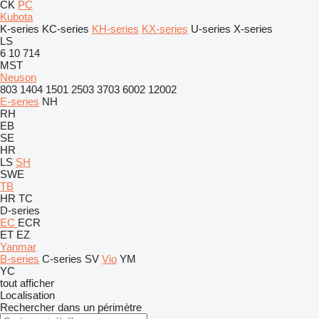
CK
PC
Kubota
K-series
KC-series
KH-series
KX-series
U-series
X-series
LS
6
10
714
MST
Neuson
803
1404
1501
2503
3703
6002
12002
E-series
NH
RH
EB
SE
HR
LS
SH
SWE
TB
HR
TC
D-series
EC
ECR
ET
EZ
Yanmar
B-series
C-series
SV
Vio
YM
YC
tout afficher
Localisation
Rechercher dans un périmètre