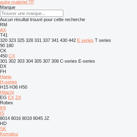
autre matériel TP
Marque
Aucun résultat trouvé pour cette recherche
RM
AX
T41
320
323
325
328
331
337
341
430
442
E series
T series
90
180
CK
450
CX
301
302
303
304
305
307
308
C-series
E-series
DX
FH
Hanix
H-series
H15
H36
H50
Hitachi
EG
EX
ZX
Robex
IHI
IS
8014
8016
8018
8045
JZ
HD
SK
Komatsu