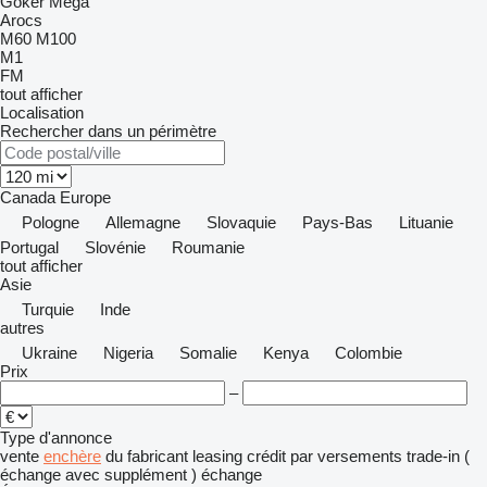
Göker
Mega
Arocs
M60
M100
M1
FM
tout afficher
Localisation
Rechercher dans un périmètre
Canada
Europe
Pologne
Allemagne
Slovaquie
Pays-Bas
Lituanie
Portugal
Slovénie
Roumanie
tout afficher
Asie
Turquie
Inde
autres
Ukraine
Nigeria
Somalie
Kenya
Colombie
Prix
–
Type d'annonce
vente
enchère
du fabricant
leasing
crédit
par versements
trade-in (
échange avec supplément )
échange