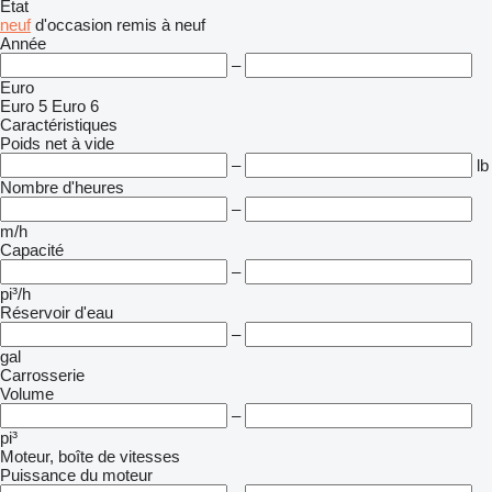
État
neuf
d'occasion
remis à neuf
Année
–
Euro
Euro 5
Euro 6
Caractéristiques
Poids net à vide
–
lb
Nombre d'heures
–
m/h
Capacité
–
pi³/h
Réservoir d'eau
–
gal
Carrosserie
Volume
–
pi³
Moteur, boîte de vitesses
Puissance du moteur