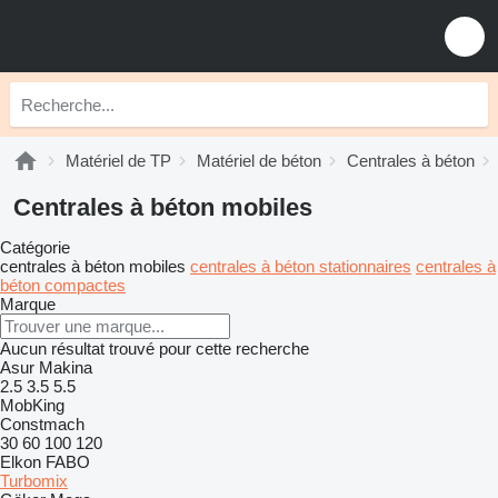
Matériel de TP
Matériel de béton
Centrales à béton
Centrales à béton mobiles
Catégorie
centrales à béton mobiles
centrales à béton stationnaires
centrales à
béton compactes
Marque
Aucun résultat trouvé pour cette recherche
Asur Makina
2.5
3.5
5.5
MobKing
Constmach
30
60
100
120
Elkon
FABO
Turbomix