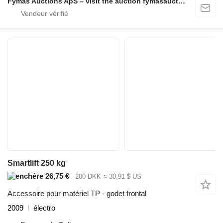
Fymas Auctions ApS – visit the auction fymasauctions.dk
Smartlift 250 kg
26,75 €
200 DKK
≈ 30,91 $ US
Accessoire pour matériel TP - godet frontal
2009
électro