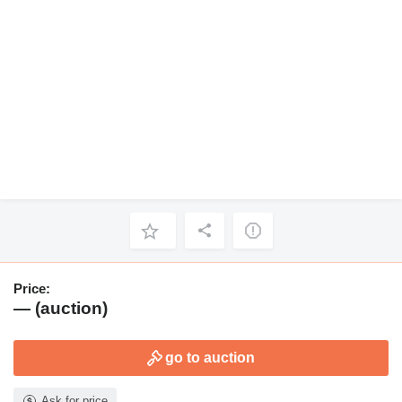
Price:
— (auction)
go to auction
Ask for price