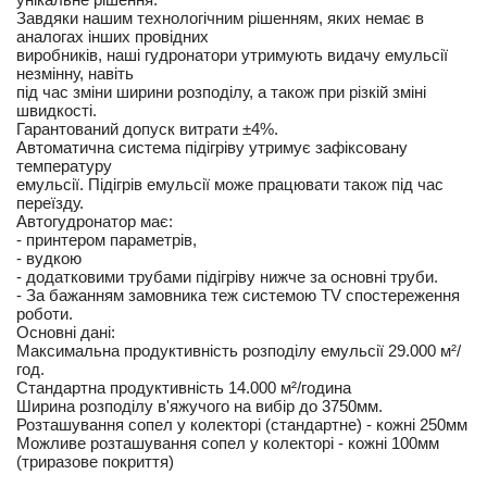
Завдяки нашим технологічним рішенням, яких немає в
аналогах інших провідних
виробників, наші гудронатори утримують видачу емульсії
незмінну, навіть
під час зміни ширини розподілу, а також при різкій зміні
швидкості.
Гарантований допуск витрати ±4%.
Автоматична система підігріву утримує зафіксовану
температуру
емульсії. Підігрів емульсії може працювати також під час
переїзду.
Автогудронатор має:
- принтером параметрів,
- вудкою
- додатковими трубами підігріву нижче за основні труби.
- За бажанням замовника теж системою TV спостереження
роботи.
Основні дані:
Максимальна продуктивність розподілу емульсії 29.000 м²/
год.
Стандартна продуктивність 14.000 м²/година
Ширина розподілу в'яжучого на вибір до 3750мм.
Розташування сопел у колекторі (стандартне) - кожні 250мм
Можливе розташування сопел у колекторі - кожні 100мм
(триразове покриття)