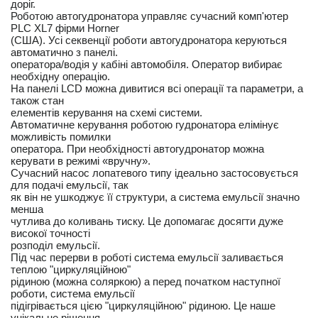
доріг.
Роботою автогудронатора управляє сучасний комп'ютер
PLC XL7 фірми Horner
(США). Усі секвенції роботи автогудронатора керуються
автоматично з панелі.
оператора/водія у кабіні автомобіля. Оператор вибирає
необхідну операцію.
На панелі LCD можна дивитися всі операції та параметри, а
також стан
елементів керування на схемі системи.
Автоматичне керування роботою гудронатора елімінує
можливість помилки
оператора. При необхідності автогудронатор можна
керувати в режимі «вручну».
Сучасний насос лопатевого типу ідеально застосовується
для подачі емульсії, так
як він не ушкоджує її структури, а система емульсії значно
менша
чутлива до коливань тиску. Це допомагає досягти дуже
високої точності
розподіл емульсії.
Під час перерви в роботі система емульсії заливається
теплою "циркуляційною"
рідиною (можна соляркою) а перед початком наступної
роботи, система емульсії
підігрівається цією "циркуляційною" рідиною. Це наше
унікальне рішення.