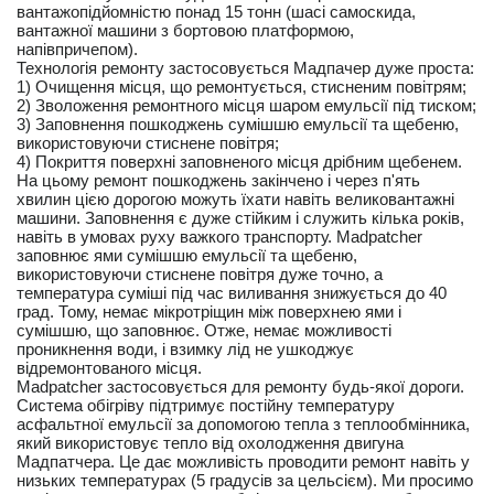
вантажопідйомністю понад 15 тонн (шасі самоскида,
вантажної машини з бортовою платформою,
напівпричепом).
Технологія ремонту застосовується Мадпачер дуже проста:
1) Очищення місця, що ремонтується, стисненим повітрям;
2) Зволоження ремонтного місця шаром емульсії під тиском;
3) Заповнення пошкоджень сумішшю емульсії та щебеню,
використовуючи стиснене повітря;
4) Покриття поверхні заповненого місця дрібним щебенем.
На цьому ремонт пошкоджень закінчено і через п'ять
хвилин цією дорогою можуть їхати навіть великовантажні
машини. Заповнення є дуже стійким і служить кілька років,
навіть в умовах руху важкого транспорту. Madpatcher
заповнює ями сумішшю емульсії та щебеню,
використовуючи стиснене повітря дуже точно, а
температура суміші під час виливання знижується до 40
град. Тому, немає мікротріщин між поверхнею ями і
сумішшю, що заповнює. Отже, немає можливості
проникнення води, і взимку лід не ушкоджує
відремонтованого місця.
Madpatcher застосовується для ремонту будь-якої дороги.
Система обігріву підтримує постійну температуру
асфальтної емульсії за допомогою тепла з теплообмінника,
який використовує тепло від охолодження двигуна
Мадпатчера. Це дає можливість проводити ремонт навіть у
низьких температурах (5 градусів за цельсієм). Ми просимо