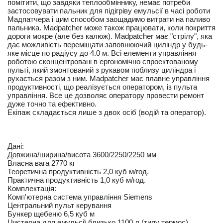
помітити, що завдяки теплообміннику, немає потреби
застосовувати пальник для підігріву емульсії в часі роботи
Мадпатчера і цим способом заощадимо витрати на паливо
пальника. Madpatcher може також працювати, коли покриття
дороги мокре (але без калюж). Madpatcher має "стрілу", яка
дає можливість переміщати заповнюючий циліндр у будь-
яке місце по радіусу до 4.0 м. Всі елементи управління
роботою сконцентровані в ергономічно спроектованому
пульті, який змонтований з рукавом поблизу циліндра і
рухається разом з ним. Madpatcher має плавне управління
продуктивності, що реалізується оператором, із пульта
управління. Все це дозволяє оператору провести ремонт
дуже точно та ефективно.
Екіпаж складається лише з двох осіб (водій та оператор).
Дані:
Довжина/ширина/висота 3600/2250/2250 мм
Власна вага 2770 кг
Теоретична продуктивність 2,0 куб м/год.
Практична продуктивність 1,0 куб м/год.
Комплектація:
Комп'ютерна система управління Siemens
Центральний пульт керування
Бункер щебеню 6,5 куб м
Цистерна для емульсії близько 1100 л (типу термос)