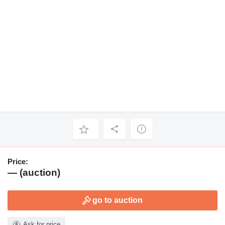
Price:
— (auction)
go to auction
Ask for price