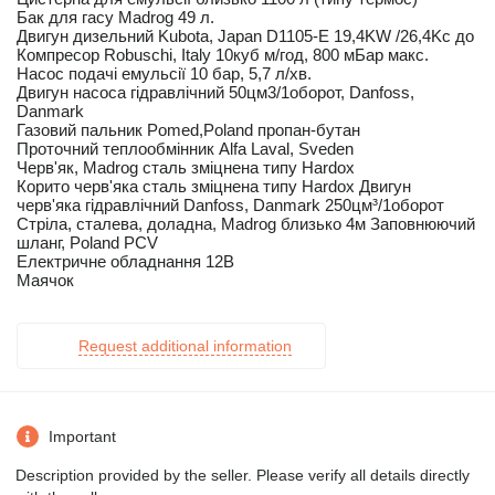
Бак для гасу Madrog 49 л.
Двигун дизельний Kubota, Japan D1105-E 19,4KW /26,4Kс до
Компресор Robuschi, Italy 10куб м/год, 800 мБар макс.
Насос подачі емульсії 10 бар, 5,7 л/хв.
Двигун насоса гідравлічний 50цм3/1оборот, Danfoss,
Danmark
Газовий пальник Pomed,Poland пропан-бутан
Проточний теплообмінник Alfa Laval, Sveden
Черв'як, Madrog сталь зміцнена типу Hardox
Корито черв'яка сталь зміцнена типу Hardox Двигун
черв'яка гідравлічний Danfoss, Danmark 250цм³/1оборот
Стріла, сталева, доладна, Madrog близько 4м Заповнюючий
шланг, Poland PCV
Електричне обладнання 12В
Маячок
Request additional information
Important
Description provided by the seller. Please verify all details directly