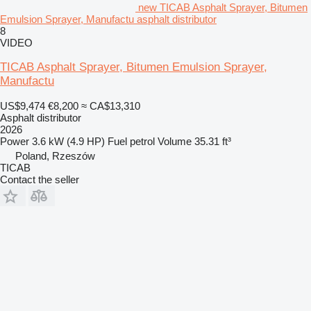
new TICAB Asphalt Sprayer, Bitumen
Emulsion Sprayer, Manufactu asphalt distributor
8
VIDEO
TICAB Asphalt Sprayer, Bitumen Emulsion Sprayer,
Manufactu
US$9,474
€8,200
≈ CA$13,310
Asphalt distributor
2026
Power
3.6 kW (4.9 HP)
Fuel
petrol
Volume
35.31 ft³
Poland, Rzeszów
TICAB
Contact the seller